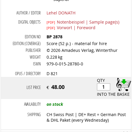
AUTHOR / EDITOR
Lehel DONATH
DIGITAL OBJECTS
Notenbeispiel | Sample page(s)
[PDF]
Vorwort | Foreword
[PDF]
EDITION NO
BP 2878
EDITION (COVERAGE)
Score (52 p.) - material for hire
PUBLISHER
© 2026 Amadeus Verlag, Winterthur
WEIGHT
0.228 kg
ISMN
979-0-015-28780-0
OPUS / DIRECTORY
D 821
QTY
48.00
LIST PRICE
€
INTO THE BASKET
AVAILABILITY
on stock
SHIPPING
CH Swiss Post | DE+ Rest = German Post
& DHL Paket (every Wednesday)