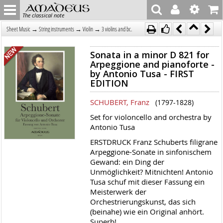
The classical note
→
→
→
Sheet Music
String instruments
Violin
3 violins and bc.
Sonata in a minor D 821 for
Arpeggione and pianoforte -
by Antonio Tusa - FIRST
EDITION
SCHUBERT, Franz
(1797-1828)
Set for violoncello and orchestra by
Antonio Tusa
ERSTDRUCK Franz Schuberts filigrane
Arpeggione-Sonate in sinfonischem
Gewand: ein Ding der
Unmöglichkeit? Mitnichten! Antonio
Tusa schuf mit dieser Fassung ein
Meisterwerk der
Orchestrierungskunst, das sich
(beinahe) wie ein Original anhört.
Superb!