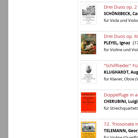
Drei Duos op. 2
SCHÖNEBECK, Ca
für Viola und Violo
Drei Duos op. 6
(1
PLEYEL, Ignaz
für Violine und Vio
"Schilflieder" F
KLUGHARDT, Au
für Klavier, Oboe (
Doppelfuge in a
CHERUBINI, Lui
für Streichquartett
72. Triosonate 
TELEMANN, Geor
für Violine (Querfl