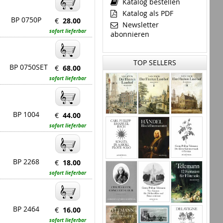
Katalog bestellen
Katalog als PDF
BP 0750P
€
28.00
Newsletter
sofort lieferbar
abonnieren
TOP SELLERS
BP 0750SET
€
68.00
sofort lieferbar
BP 1004
€
44.00
sofort lieferbar
BP 2268
€
18.00
sofort lieferbar
BP 2464
€
16.00
sofort lieferbar