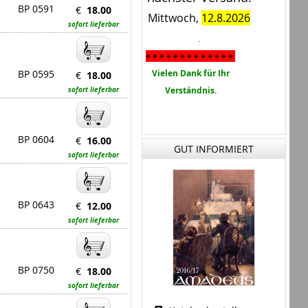
BP 0591
€
18.00
Mittwoch,
12.8.2026
sofort lieferbar
.
+ + + + + + + + + + + + +
BP 0595
Vielen Dank für Ihr
€
18.00
sofort lieferbar
Verständnis.
BP 0604
€
16.00
GUT INFORMIERT
sofort lieferbar
BP 0643
€
12.00
sofort lieferbar
BP 0750
€
18.00
sofort lieferbar