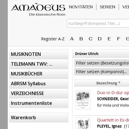
NOVITÄTEN
SERIEN
VE
Die klassische Note
Suchbegriff (Komponist, Titel, ...)
A
B
C
D
E
F
Register A-Z
MUSIKNOTEN
Drüner Ulrich
TELEMANN TWV: ...
MUSIKBÜCHER
ABRSM Syllabus
Bezeichnung
Duo in D-dur op
VERZEICHNISSE
SCHNEIDER, Ge
Instrumentenliste
für Viola und Violo
Warenkorb
Quartett in Es-d
(1
PLEYEL, Ignaz