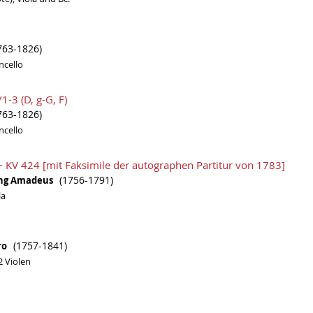
763-1826)
ncello
1-3 (D, g-G, F)
763-1826)
ncello
 KV 424 [mit Faksimile der autographen Partitur von 1783]
(1756-1791)
ang Amadeus
la
(1757-1841)
dro
2 Violen