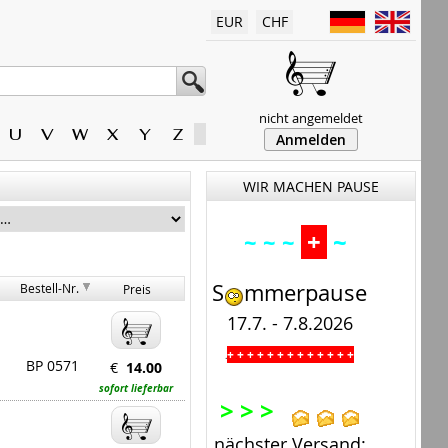
EUR
CHF
nicht angemeldet
U
V
W
X
Y
Z
Anmelden
WIR MACHEN PAUSE
+
~
~ ~ ~
S
mmerpause
Bestell-Nr.
Preis
17.7. - 7.8.2026
+ + + + + + + + + + + + +
.
BP 0571
€
14.00
sofort lieferbar
> > >
nächster Versand: