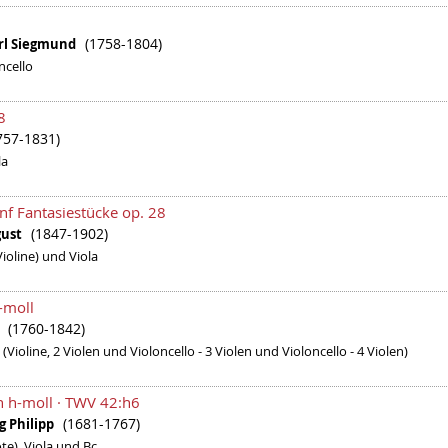
(1758-1804)
rl Siegmund
ncello
8
757-1831)
la
ünf Fantasiestücke op. 28
(1847-1902)
gust
Violine) und Viola
-moll
(1760-1842)
gi
 (Violine, 2 Violen und Violoncello - 3 Violen und Violoncello - 4 Violen)
in h-moll · TWV 42:h6
(1681-1767)
g Philipp
öte), Viola und Bc.