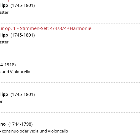
(1745-1801)
ilipp
ester
ur op. 1 - Stimmen-Set: 4/4/3/4+Harmonie
(1745-1801)
ilipp
ester
54-1918)
la und Violoncello
(1745-1801)
ilipp
er
(1744-1798)
tano
o continuo oder Viola und Violoncello