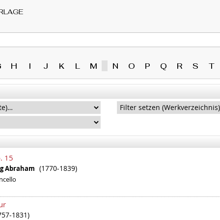
RLAGE
G
H
I
J
K
L
M
N
O
P
Q
R
S
T
. 15
(1770-1839)
org Abraham
ncello
ur
757-1831)