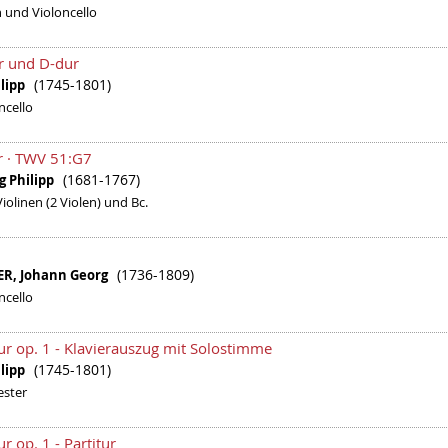
en und Violoncello
r und D-dur
(1745-1801)
ilipp
ncello
r · TWV 51:G7
(1681-1767)
g Philipp
Violinen (2 Violen) und Bc.
(1736-1809)
R, Johann Georg
ncello
ur op. 1 - Klavierauszug mit Solostimme
(1745-1801)
ilipp
ester
r op. 1 - Partitur