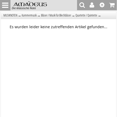
Die klassische Note
→
→
→
→
MUSIKNOTEN
Kammermusik
Bläser / Musik für Blechbläser
Quartette / Quintette
Es wurden leider keine zutreffenden Artikel gefunden...