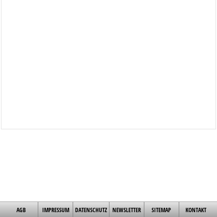
AGB
IMPRESSUM
DATENSCHUTZ
NEWSLETTER
SITEMAP
KONTAKT