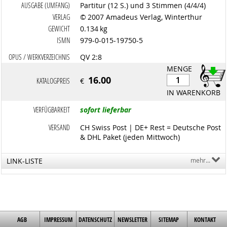
AUSGABE (UMFANG)
Partitur (12 S.) und 3 Stimmen (4/4/4)
VERLAG
© 2007 Amadeus Verlag, Winterthur
GEWICHT
0.134 kg
ISMN
979-0-015-19750-5
OPUS / WERKVERZEICHNIS
QV 2:8
MENGE
16.00
KATALOGPREIS
€
IN WARENKORB
VERFÜGBARKEIT
sofort lieferbar
VERSAND
CH Swiss Post | DE+ Rest = Deutsche Post
& DHL Paket (jeden Mittwoch)
LINK-LISTE
mehr...
AGB
IMPRESSUM
DATENSCHUTZ
NEWSLETTER
SITEMAP
KONTAKT