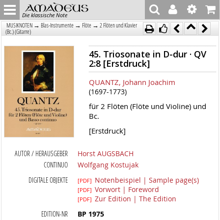
Die klassische Note
→
→
→
MUSIKNOTEN
Blas-Instrumente
Flöte
2 Flöten und Klavier
(Bc.) (Gitarre)
45. Triosonate in D-dur · QV
2:8 [Erstdruck]
QUANTZ, Johann Joachim
(1697-1773)
für 2 Flöten (Flöte und Violine) und
Bc.
[Erstdruck]
AUTOR / HERAUSGEBER
Horst AUGSBACH
CONTINUO
Wolfgang Kostujak
DIGITALE OBJEKTE
Notenbeispiel | Sample page(s)
[PDF]
Vorwort | Foreword
[PDF]
Zur Edition | The Edition
[PDF]
EDITION-NR
BP 1975