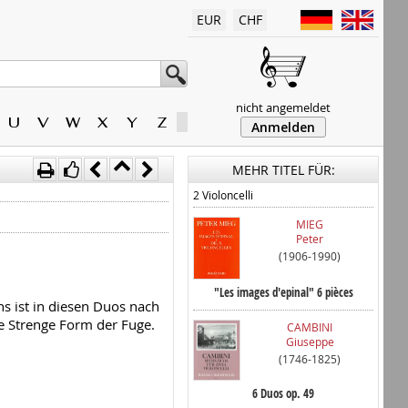
EUR
CHF
nicht angemeldet
U
V
W
X
Y
Z
Anmelden
MEHR TITEL FÜR:
2 Violoncelli
MIEG
Peter
(1906-1990)
"Les images d'epinal" 6 pièces
ns ist in diesen Duos nach
e Strenge Form der Fuge.
CAMBINI
Giuseppe
(1746-1825)
6 Duos op. 49