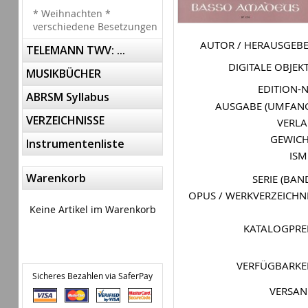
* Weihnachten *
verschiedene Besetzungen
AUTOR / HERAUSGEB
TELEMANN TWV: ...
DIGITALE OBJEK
MUSIKBÜCHER
EDITION-
ABRSM Syllabus
AUSGABE (UMFAN
VERZEICHNISSE
VERL
GEWIC
Instrumentenliste
IS
Warenkorb
SERIE (BAN
OPUS / WERKVERZEICHN
Keine Artikel im Warenkorb
KATALOGPRE
VERFÜGBARKE
Sicheres Bezahlen via SaferPay
VERSA