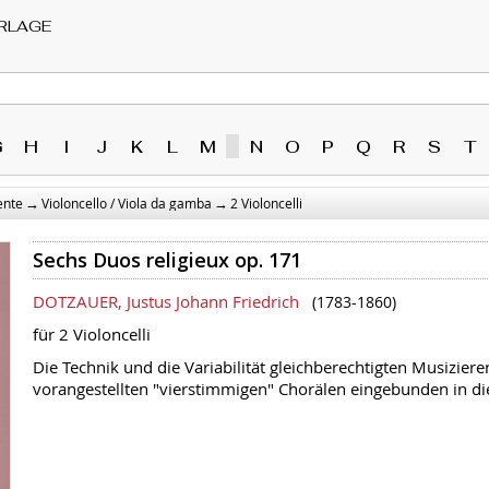
RLAGE
G
H
I
J
K
L
M
N
O
P
Q
R
S
T
→
→
ente
Violoncello / Viola da gamba
2 Violoncelli
Sechs Duos religieux op. 171
DOTZAUER, Justus Johann Friedrich
(1783-1860)
für 2 Violoncelli
Die Technik und die Variabilität gleichberechtigten Musiziere
vorangestellten "vierstimmigen" Chorälen eingebunden in di