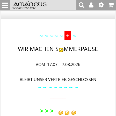
Die klassische Note
~ ~
+
~
~ ~ ~
WIR MACHEN S
MMERPAUSE
VOM 17.07. - 7.08.2026
BLEIBT UNSER VERTRIEB GESCHLOSSEN
~ ~
~ ~ ~
~ ~
~
_________
> > >