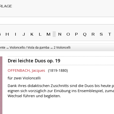
RLAGE
G
H
I
J
K
L
M
N
O
P
Q
R
S
T
→
→
ente
Violoncello / Viola da gamba
2 Violoncelli
Drei leichte Duos op. 19
OFFENBACH, Jacques
(1819-1880)
für zwei Violoncelli
Dank ihres didaktischen Zuschnitts sind die Duos bis heute p
eignen sich vorzüglich zur Einübung ins Ensemblespiel, zum
Wechsel führen und begleiten.