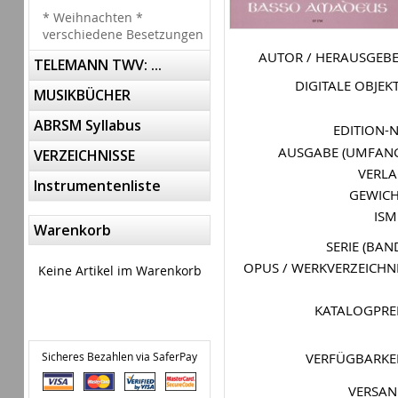
* Weihnachten *
verschiedene Besetzungen
AUTOR / HERAUSGEB
TELEMANN TWV: ...
DIGITALE OBJEK
MUSIKBÜCHER
ABRSM Syllabus
EDITION-
AUSGABE (UMFAN
VERZEICHNISSE
VERL
Instrumentenliste
GEWIC
IS
Warenkorb
SERIE (BAN
OPUS / WERKVERZEICHN
Keine Artikel im Warenkorb
KATALOGPRE
Sicheres Bezahlen via SaferPay
VERFÜGBARKE
VERSA