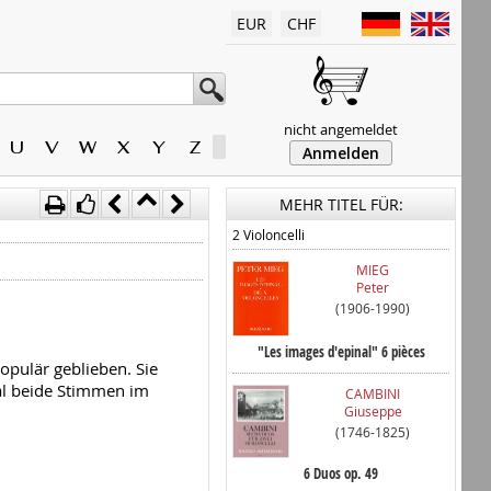
EUR
CHF
nicht angemeldet
U
V
W
X
Y
Z
Anmelden
MEHR TITEL FÜR:
2 Violoncelli
MIEG
Peter
(1906-1990)
"Les images d'epinal" 6 pièces
opulär geblieben. Sie
al beide Stimmen im
CAMBINI
Giuseppe
(1746-1825)
6 Duos op. 49