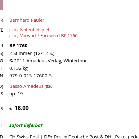
ER
Bernhard Päuler
TE
Notenbeispiel
[PDF]
Vorwort / Foreword BP 1760
[PDF]
NR
BP 1760
G)
2 Stimmen (12/12 S.)
AG
© 2011 Amadeus Verlag, Winterthur
HT
0.132 kg
MN
979-0-015-17600-5
D)
Basso Amadeus
(036)
IS
op. 19
18.00
€
IS
IT
sofort lieferbar
ND
CH Swiss Post | DE+ Rest = Deutsche Post & DHL Paket (jed