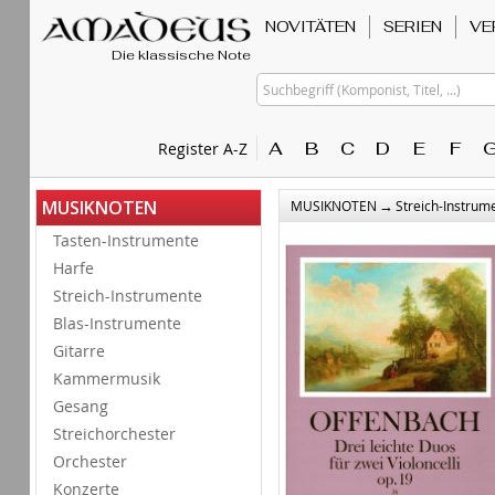
NOVITÄTEN
SERIEN
VE
Die klassische Note
Suchbegriff (Komponist, Titel, ...)
A
B
C
D
E
F
Register A-Z
→
MUSIKNOTEN
MUSIKNOTEN
Streich-Instrum
Tasten-Instrumente
Harfe
Streich-Instrumente
Blas-Instrumente
Gitarre
Kammermusik
Gesang
Streichorchester
Orchester
Konzerte