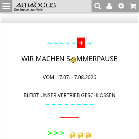
Die klassische Note
~ ~
+
~
~ ~ ~
WIR MACHEN S
MMERPAUSE
VOM 17.07. - 7.08.2026
BLEIBT UNSER VERTRIEB GESCHLOSSEN
~ ~
~ ~ ~
~ ~
~
_________
> > >