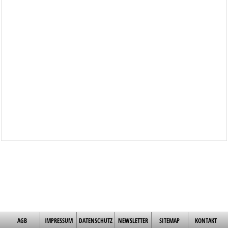
AGB
IMPRESSUM
DATENSCHUTZ
NEWSLETTER
SITEMAP
KONTAKT