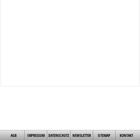
AGB
IMPRESSUM
DATENSCHUTZ
NEWSLETTER
SITEMAP
KONTAKT