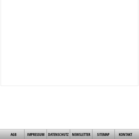
AGB
IMPRESSUM
DATENSCHUTZ
NEWSLETTER
SITEMAP
KONTAKT