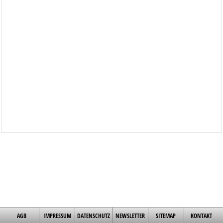
AGB
IMPRESSUM
DATENSCHUTZ
NEWSLETTER
SITEMAP
KONTAKT