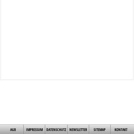
AGB
IMPRESSUM
DATENSCHUTZ
NEWSLETTER
SITEMAP
KONTAKT