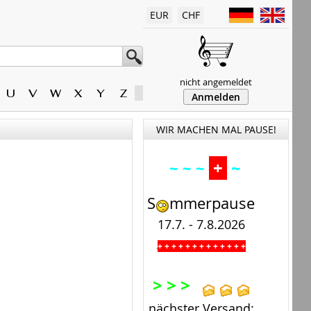
EUR
CHF
nicht angemeldet
U
V
W
X
Y
Z
Anmelden
WIR MACHEN MAL PAUSE!
+
~
~ ~ ~
S
mmerpause
17.7. - 7.8.2026
+ + + + + + + + + + + + +
.
> > >
nächster Versand: