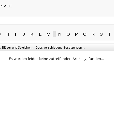
RLAGE
G
H
I
J
K
L
M
N
O
P
Q
R
S
T
→
→
→
Bläser und Streicher
Duos verschiedene Besetzungen
Es wurden leider keine zutreffenden Artikel gefunden...