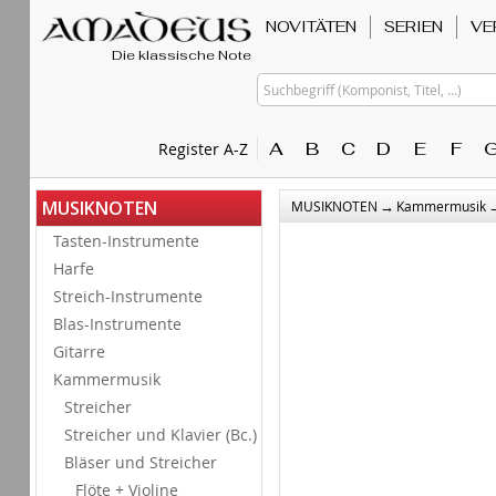
NOVITÄTEN
SERIEN
VE
Die klassische Note
Suchbegriff (Komponist, Titel, ...)
A
B
C
D
E
F
Register A-Z
→
MUSIKNOTEN
MUSIKNOTEN
Kammermusik
Tasten-Instrumente
Harfe
Streich-Instrumente
Blas-Instrumente
Gitarre
Kammermusik
Streicher
Streicher und Klavier (Bc.)
Bläser und Streicher
Flöte + Violine