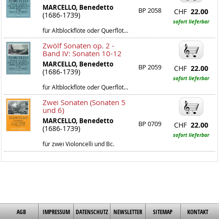
MARCELLO, Benedetto
BP 2058
CHF
22.00
(1686-1739)
sofort lieferbar
für Altblockflöte oder Querflöte und Bc.
Zwölf Sonaten op. 2 -
Band IV: Sonaten 10-12
MARCELLO, Benedetto
BP 2059
CHF
22.00
(1686-1739)
sofort lieferbar
für Altblockflöte oder Querflöte und Bc.
Zwei Sonaten (Sonaten 5
und 6)
MARCELLO, Benedetto
BP 0709
CHF
22.00
(1686-1739)
sofort lieferbar
für zwei Violoncelli und Bc.
AGB
IMPRESSUM
DATENSCHUTZ
NEWSLETTER
SITEMAP
KONTAKT