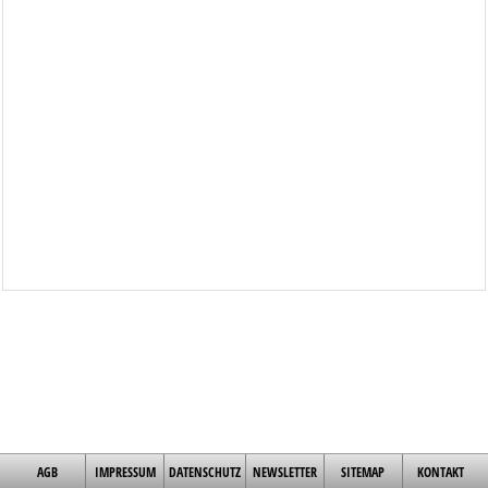
AGB
IMPRESSUM
DATENSCHUTZ
NEWSLETTER
SITEMAP
KONTAKT