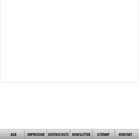
AGB
IMPRESSUM
DATENSCHUTZ
NEWSLETTER
SITEMAP
KONTAKT