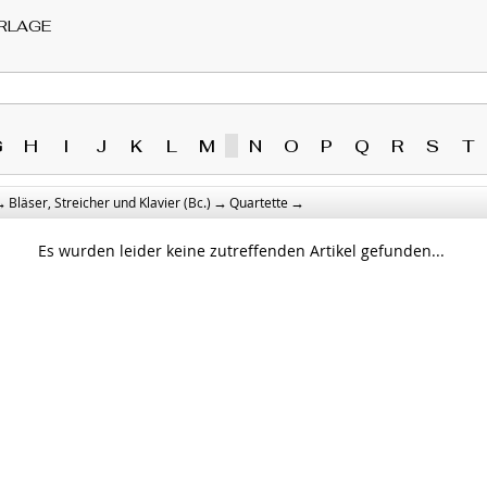
RLAGE
G
H
I
J
K
L
M
N
O
P
Q
R
S
T
→
→
→
Bläser, Streicher und Klavier (Bc.)
Quartette
Es wurden leider keine zutreffenden Artikel gefunden...