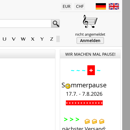
EUR
CHF
nicht angemeldet
U
V
W
X
Y
Z
Anmelden
WIR MACHEN MAL PAUSE!
+
~
~ ~ ~
S
mmerpause
17.7. - 7.8.2026
+ + + + + + + + + + + + +
.
> > >
nächster Versand: