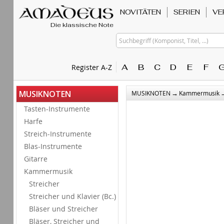
NOVITÄTEN
SERIEN
VE
Die klassische Note
Suchbegriff (Komponist, Titel, ...)
A
B
C
D
E
F
Register A-Z
→
MUSIKNOTEN
MUSIKNOTEN
Kammermusik
Tasten-Instrumente
Harfe
Streich-Instrumente
Blas-Instrumente
Gitarre
Kammermusik
Streicher
Streicher und Klavier (Bc.)
Bläser und Streicher
Bläser, Streicher und