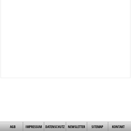
AGB
IMPRESSUM
DATENSCHUTZ
NEWSLETTER
SITEMAP
KONTAKT