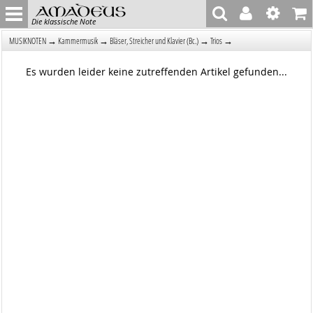
Die klassische Note
→
→
→
→
MUSIKNOTEN
Kammermusik
Bläser, Streicher und Klavier (Bc.)
Trios
Es wurden leider keine zutreffenden Artikel gefunden...