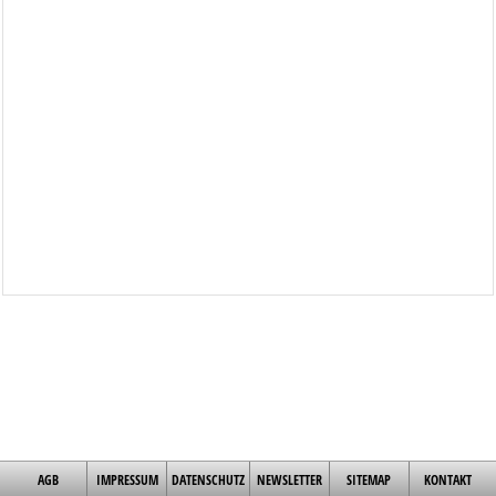
AGB
IMPRESSUM
DATENSCHUTZ
NEWSLETTER
SITEMAP
KONTAKT