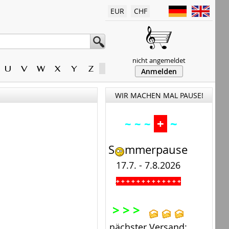
EUR
CHF
nicht angemeldet
U
V
W
X
Y
Z
Anmelden
WIR MACHEN MAL PAUSE!
+
~
~ ~ ~
S
mmerpause
17.7. - 7.8.2026
+ + + + + + + + + + + + +
.
> > >
nächster Versand: