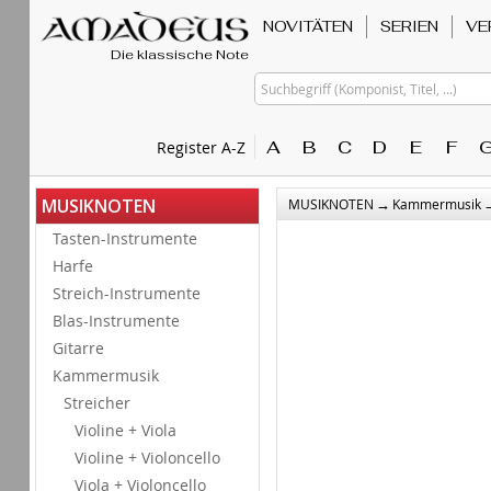
NOVITÄTEN
SERIEN
VE
Die klassische Note
Suchbegriff (Komponist, Titel, ...)
A
B
C
D
E
F
Register A-Z
→
MUSIKNOTEN
MUSIKNOTEN
Kammermusik
Tasten-Instrumente
Harfe
Streich-Instrumente
Blas-Instrumente
Gitarre
Kammermusik
Streicher
Violine + Viola
Violine + Violoncello
Viola + Violoncello