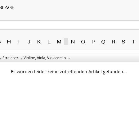
RLAGE
G
H
I
J
K
L
M
N
O
P
Q
R
S
T
→
→
→
Streicher
Violine, Viola, Violoncello
Es wurden leider keine zutreffenden Artikel gefunden...