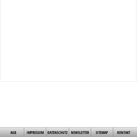
AGB
IMPRESSUM
DATENSCHUTZ
NEWSLETTER
SITEMAP
KONTAKT