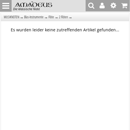
Die klassische Note
→
→
→
→
MUSIKNOTEN
Blas-Instrumente
Flöte
2 Flöten
Es wurden leider keine zutreffenden Artikel gefunden...