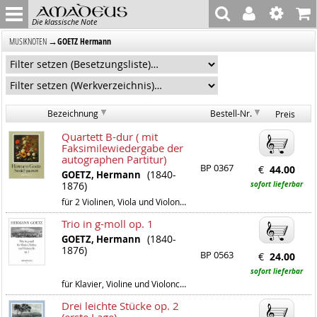
Die klassische Note
→
GOETZ Hermann
MUSIKNOTEN
Bezeichnung
Bestell-Nr.
Preis
Quartett B-dur ( mit
Faksimilewiedergabe der
autographen Partitur)
BP 0367
€
44.00
(1840-
GOETZ, Hermann
1876)
sofort lieferbar
für 2 Violinen, Viola und Violoncello
Trio in g-moll op. 1
(1840-
GOETZ, Hermann
1876)
BP 0563
€
24.00
sofort lieferbar
für Klavier, Violine und Violoncello
Drei leichte Stücke op. 2