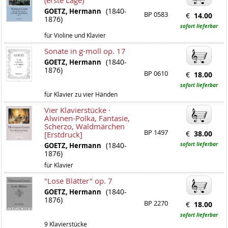
(erste Lage)
(1840-
GOETZ, Hermann
BP 0583
€
14.00
1876)
sofort lieferbar
für Violine und Klavier
Sonate in g-moll op. 17
(1840-
GOETZ, Hermann
1876)
BP 0610
€
18.00
sofort lieferbar
für Klavier zu vier Händen
Vier Klavierstücke ·
Alwinen-Polka, Fantasie,
Scherzo, Waldmärchen
BP 1497
€
38.00
[Erstdruck]
(1840-
sofort lieferbar
GOETZ, Hermann
1876)
für Klavier
"Lose Blätter" op. 7
(1840-
GOETZ, Hermann
1876)
BP 2270
€
18.00
sofort lieferbar
9 Klavierstücke