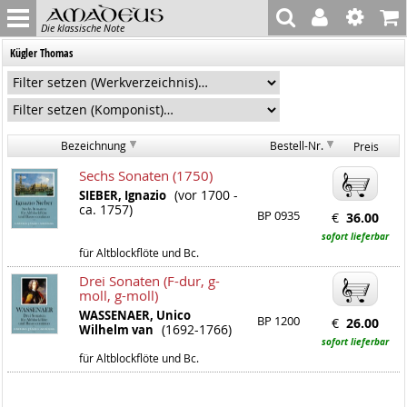
Die klassische Note
Kügler Thomas
Bezeichnung
Bestell-Nr.
Preis
Sechs Sonaten (1750)
(vor 1700 -
SIEBER, Ignazio
ca. 1757)
BP 0935
€
36.00
sofort lieferbar
für Altblockflöte und Bc.
Drei Sonaten (F-dur, g-
moll, g-moll)
WASSENAER, Unico
BP 1200
€
26.00
(1692-1766)
Wilhelm van
sofort lieferbar
für Altblockflöte und Bc.