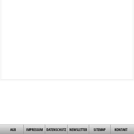
AGB
IMPRESSUM
DATENSCHUTZ
NEWSLETTER
SITEMAP
KONTAKT