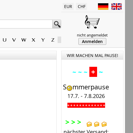
EUR
CHF
nicht angemeldet
U
V
W
X
Y
Z
Anmelden
WIR MACHEN MAL PAUSE!
+
~
~ ~ ~
S
mmerpause
17.7. - 7.8.2026
+ + + + + + + + + + + + +
.
> > >
nächster Versand: