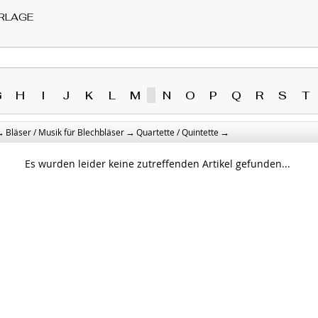
RLAGE
G
H
I
J
K
L
M
N
O
P
Q
R
S
T
→
→
→
Bläser / Musik für Blechbläser
Quartette / Quintette
Es wurden leider keine zutreffenden Artikel gefunden...