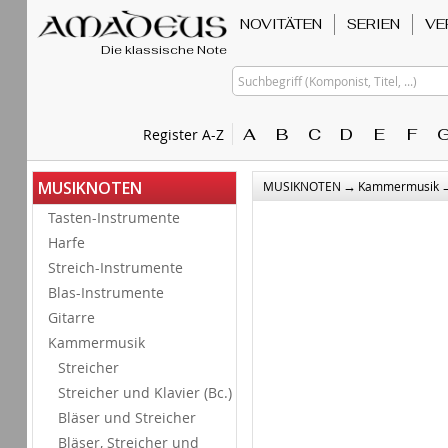
NOVITÄTEN
SERIEN
VE
Die klassische Note
Suchbegriff (Komponist, Titel, ...)
A
B
C
D
E
F
Register A-Z
→
MUSIKNOTEN
MUSIKNOTEN
Kammermusik
Tasten-Instrumente
Harfe
Streich-Instrumente
Blas-Instrumente
Gitarre
Kammermusik
Streicher
Streicher und Klavier (Bc.)
Bläser und Streicher
Bläser, Streicher und