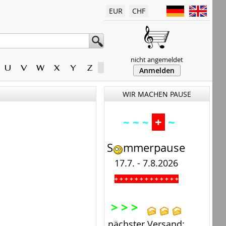
EUR
CHF
nicht angemeldet
U
V
W
X
Y
Z
Anmelden
WIR MACHEN PAUSE
+
~
~ ~ ~
S
mmerpause
17.7. - 7.8.2026
+ + + + + + + + + + + + +
.
> > >
nächster Versand: