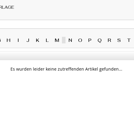
RLAGE
G
H
I
J
K
L
M
N
O
P
Q
R
S
T
Es wurden leider keine zutreffenden Artikel gefunden...