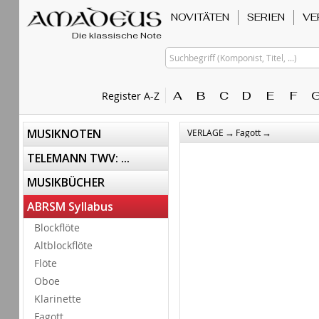
NOVITÄTEN
SERIEN
VE
Die klassische Note
Suchbegriff (Komponist, Titel, ...)
A
B
C
D
E
F
Register A-Z
→
→
MUSIKNOTEN
VERLAGE
Fagott
TELEMANN TWV: ...
MUSIKBÜCHER
ABRSM Syllabus
Blockflöte
Altblockflöte
Flöte
Oboe
Klarinette
Fagott