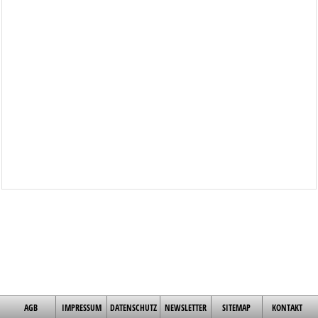
AGB
IMPRESSUM
DATENSCHUTZ
NEWSLETTER
SITEMAP
KONTAKT