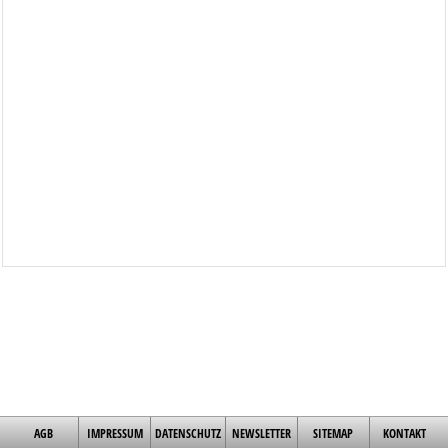
AGB
IMPRESSUM
DATENSCHUTZ
NEWSLETTER
SITEMAP
KONTAKT