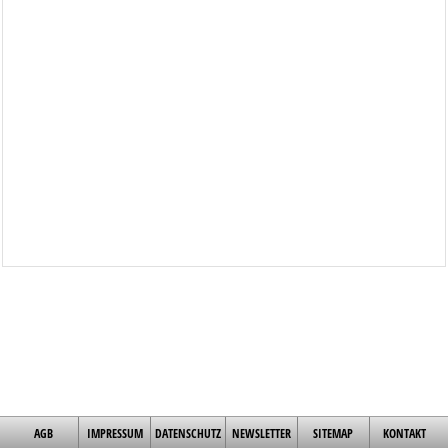
AGB
IMPRESSUM
DATENSCHUTZ
NEWSLETTER
SITEMAP
KONTAKT