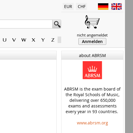
EUR
CHF
nicht angemeldet
U
V
W
X
Y
Z
Anmelden
about ABRSM
ABRSM is the exam board of
the Royal Schools of Music,
delivering over 650,000
exams and assessments
every year in 93 countries.
www.abrsm.org