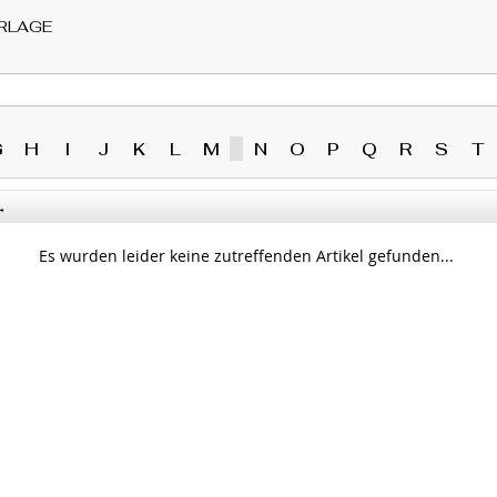
RLAGE
G
H
I
J
K
L
M
N
O
P
Q
R
S
T
→
Es wurden leider keine zutreffenden Artikel gefunden...