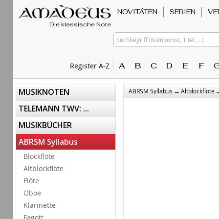
NOVITÄTEN
SERIEN
VE
Die klassische Note
Suchbegriff (Komponist, Titel, ...)
A
B
C
D
E
F
Register A-Z
→
MUSIKNOTEN
ABRSM Syllabus
Altblockflöte
TELEMANN TWV: ...
MUSIKBÜCHER
ABRSM Syllabus
Blockflöte
Altblockflöte
Flöte
Oboe
Klarinette
Fagott