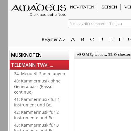
NOVITÄTEN
SERIEN
VE
Die klassische Note
Suchbegriff (Komponist, Titel, ...)
A
B
C
D
E
F
Register A-Z
→
MUSIKNOTEN
ABRSM Syllabus
55: Orchester
TELEMANN TWV: ...
34: Menuett-Sammlungen
40: Kammermusik ohne
Generalbass (Basso
continuo)
41: Kammermusik für 1
Instrument und Bc.
42: Kammermusk für 2
Instrumente und Bc.
43: Kammermusk für 3
Instrumente und Bc.