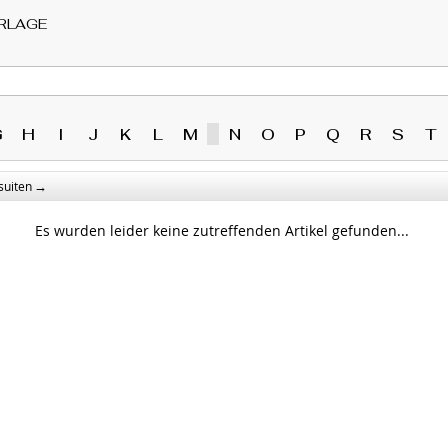
RLAGE
G
H
I
J
K
L
M
N
O
P
Q
R
S
T
→
suiten
Es wurden leider keine zutreffenden Artikel gefunden...