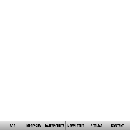
AGB
IMPRESSUM
DATENSCHUTZ
NEWSLETTER
SITEMAP
KONTAKT