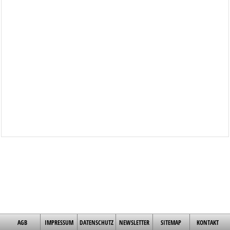
AGB
IMPRESSUM
DATENSCHUTZ
NEWSLETTER
SITEMAP
KONTAKT