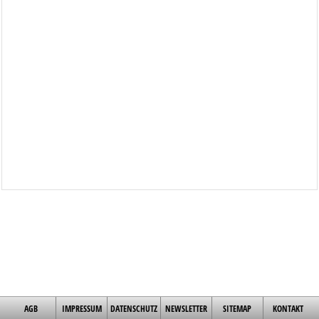
AGB
IMPRESSUM
DATENSCHUTZ
NEWSLETTER
SITEMAP
KONTAKT