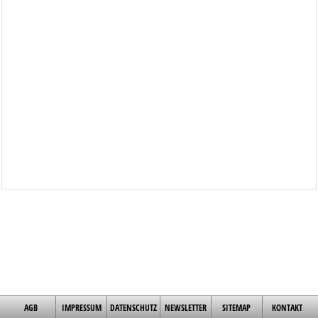
AGB
IMPRESSUM
DATENSCHUTZ
NEWSLETTER
SITEMAP
KONTAKT