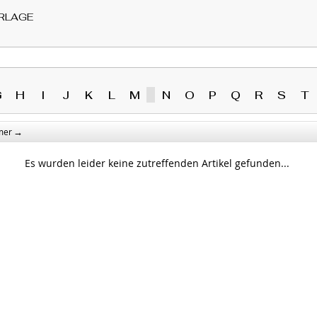
RLAGE
G
H
I
J
K
L
M
N
O
P
Q
R
S
T
→
mer
Es wurden leider keine zutreffenden Artikel gefunden...