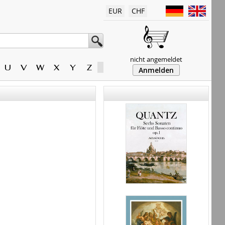
EUR
CHF
nicht angemeldet
U
V
W
X
Y
Z
Anmelden