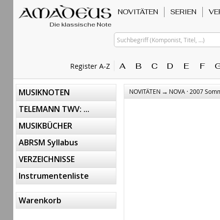
NOVITÄTEN
SERIEN
VE
Die klassische Note
Suchbegriff (Komponist, Titel, ...)
A
B
C
D
E
F
Register A-Z
→
MUSIKNOTEN
NOVITÄTEN
NOVA · 2007 Som
TELEMANN TWV: ...
MUSIKBÜCHER
ABRSM Syllabus
VERZEICHNISSE
Instrumentenliste
Warenkorb