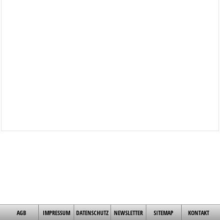
AGB
IMPRESSUM
DATENSCHUTZ
NEWSLETTER
SITEMAP
KONTAKT