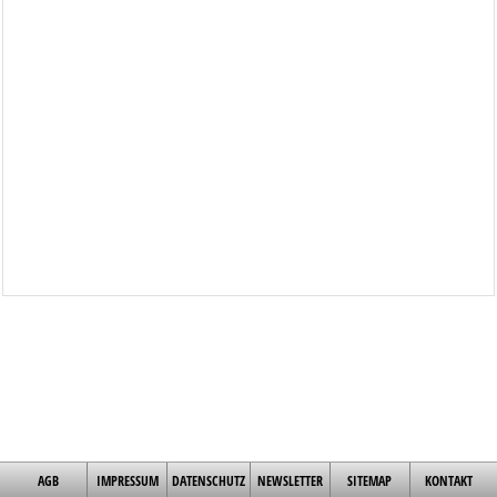
AGB
IMPRESSUM
DATENSCHUTZ
NEWSLETTER
SITEMAP
KONTAKT