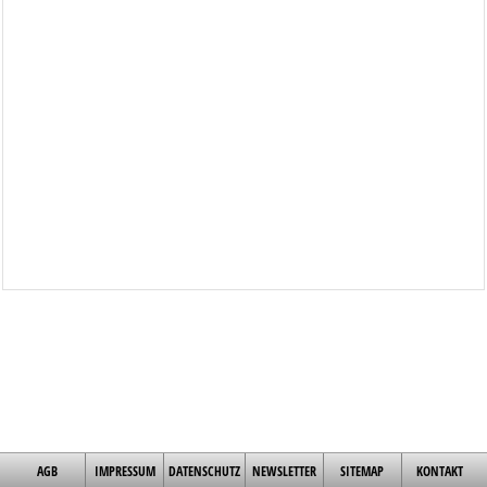
AGB
IMPRESSUM
DATENSCHUTZ
NEWSLETTER
SITEMAP
KONTAKT