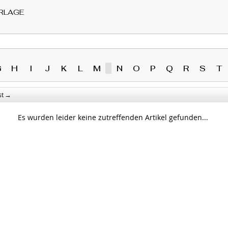
RLAGE
G
H
I
J
K
L
M
N
O
P
Q
R
S
T
→
st
Es wurden leider keine zutreffenden Artikel gefunden...