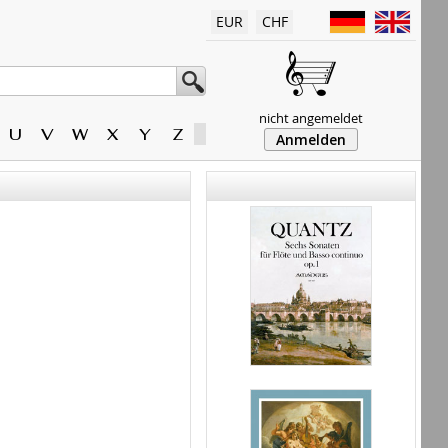
EUR
CHF
nicht angemeldet
U
V
W
X
Y
Z
Anmelden