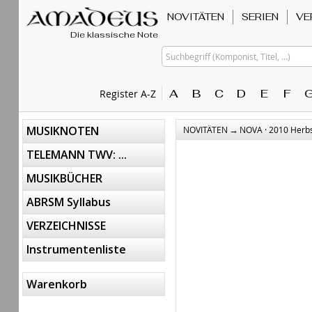
NOVITÄTEN
SERIEN
VE
Die klassische Note
Suchbegriff (Komponist, Titel, ...)
A
B
C
D
E
F
Register A-Z
→
MUSIKNOTEN
NOVITÄTEN
NOVA · 2010 Herb
TELEMANN TWV: ...
MUSIKBÜCHER
ABRSM Syllabus
VERZEICHNISSE
Instrumentenliste
Warenkorb