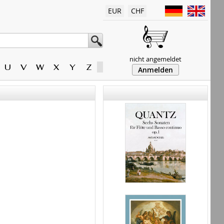
EUR
CHF
nicht angemeldet
U
V
W
X
Y
Z
Anmelden