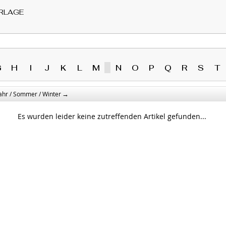
RLAGE
G
H
I
J
K
L
M
N
O
P
Q
R
S
T
→
ahr / Sommer / Winter
Es wurden leider keine zutreffenden Artikel gefunden...