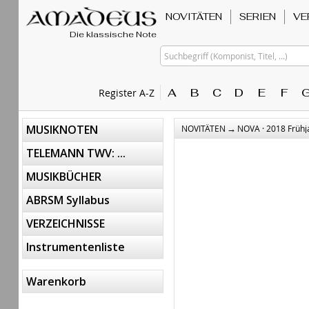
NOVITÄTEN
SERIEN
VE
Die klassische Note
Suchbegriff (Komponist, Titel, ...)
A
B
C
D
E
F
Register A-Z
→
MUSIKNOTEN
NOVITÄTEN
NOVA · 2018 Frühj
TELEMANN TWV: ...
MUSIKBÜCHER
ABRSM Syllabus
VERZEICHNISSE
Instrumentenliste
Warenkorb