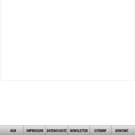
AGB
IMPRESSUM
DATENSCHUTZ
NEWSLETTER
SITEMAP
KONTAKT