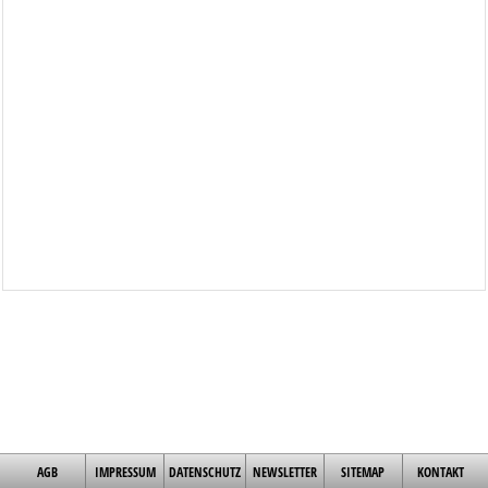
AGB
IMPRESSUM
DATENSCHUTZ
NEWSLETTER
SITEMAP
KONTAKT