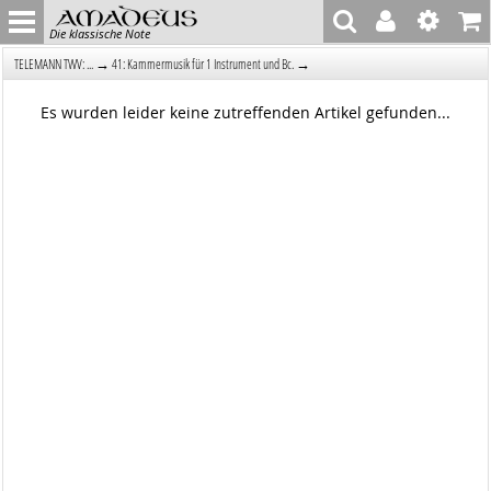
Die klassische Note
→
→
TELEMANN TWV: ...
41: Kammermusik für 1 Instrument und Bc.
Es wurden leider keine zutreffenden Artikel gefunden...