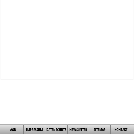
AGB
IMPRESSUM
DATENSCHUTZ
NEWSLETTER
SITEMAP
KONTAKT