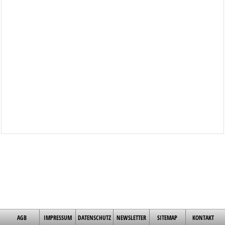
AGB
IMPRESSUM
DATENSCHUTZ
NEWSLETTER
SITEMAP
KONTAKT