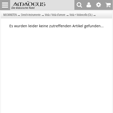
Die klassische Note
→
→
→
→
MUSIKNOTEN
Streich-Instrumente
Viola / Viola d'amore
Viola + Violoncello (Cb.)
Es wurden leider keine zutreffenden Artikel gefunden...