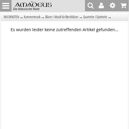
Die klassische Note
→
→
→
→
MUSIKNOTEN
Kammermusik
Bläser / Musik für Blechbläser
Quartette / Quintette
Es wurden leider keine zutreffenden Artikel gefunden...