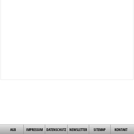
AGB
IMPRESSUM
DATENSCHUTZ
NEWSLETTER
SITEMAP
KONTAKT