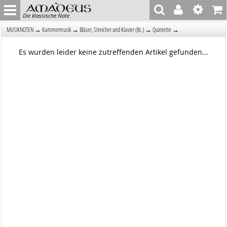
Die klassische Note
→
→
→
→
MUSIKNOTEN
Kammermusik
Bläser, Streicher und Klavier (Bc.)
Quintette
Es wurden leider keine zutreffenden Artikel gefunden...