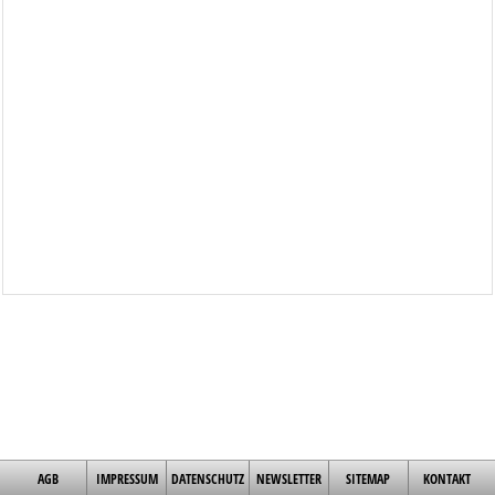
AGB
IMPRESSUM
DATENSCHUTZ
NEWSLETTER
SITEMAP
KONTAKT