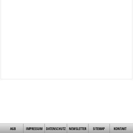
AGB
IMPRESSUM
DATENSCHUTZ
NEWSLETTER
SITEMAP
KONTAKT