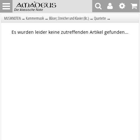
Die klassische Note
→
→
→
→
MUSIKNOTEN
Kammermusik
Bläser, Streicher und Klavier (Bc.)
Quartette
Es wurden leider keine zutreffenden Artikel gefunden...