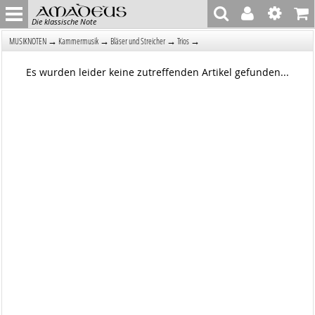
Die klassische Note
→
→
→
→
MUSIKNOTEN
Kammermusik
Bläser und Streicher
Trios
Es wurden leider keine zutreffenden Artikel gefunden...