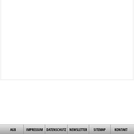
AGB
IMPRESSUM
DATENSCHUTZ
NEWSLETTER
SITEMAP
KONTAKT