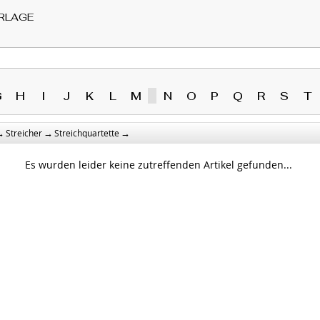
RLAGE
G
H
I
J
K
L
M
N
O
P
Q
R
S
T
→
→
→
Streicher
Streichquartette
Es wurden leider keine zutreffenden Artikel gefunden...