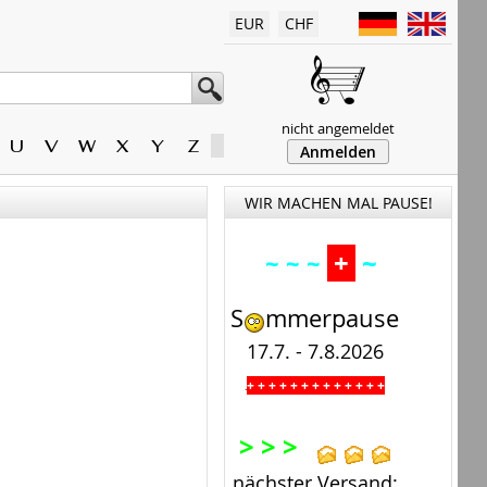
EUR
CHF
nicht angemeldet
U
V
W
X
Y
Z
Anmelden
WIR MACHEN MAL PAUSE!
+
~
~ ~ ~
S
mmerpause
17.7. - 7.8.2026
+ + + + + + + + + + + + +
.
> > >
nächster Versand: