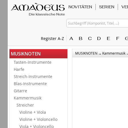
NOVITÄTEN
SERIEN
VE
Die klassische Note
Suchbegriff (Komponist, Titel, ...)
A
B
C
D
E
F
Register A-Z
→
MUSIKNOTEN
MUSIKNOTEN
Kammermusik
Tasten-Instrumente
Harfe
Streich-Instrumente
Blas-Instrumente
Gitarre
Kammermusik
Streicher
Violine + Viola
Violine + Violoncello
Viola + Violoncello